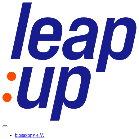
biosaxony e.V.