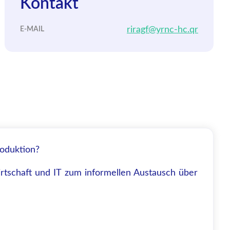
Kontakt
riragf@yrnc-hc.qr
E-MAIL
roduktion?
tschaft und IT zum informellen Austausch über