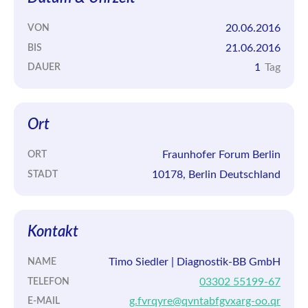
20.06.2016
VON
21.06.2016
BIS
1
Tag
DAUER
Ort
Fraunhofer Forum Berlin
ORT
10178, Berlin Deutschland
STADT
Kontakt
Timo Siedler | Diagnostik-BB GmbH
NAME
03302 55199-67
TELEFON
g.fvrqyre@qvntabfgvxarg-oo.qr
E-MAIL