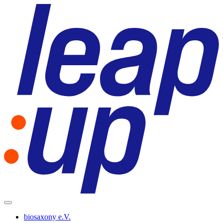
biosaxony e.V.